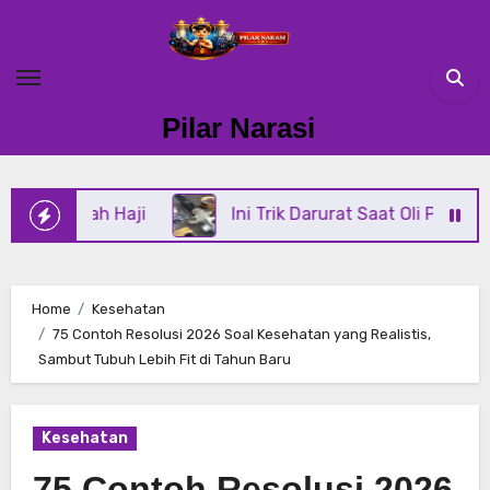
Skip
to
content
Pilar Narasi
 Haji
Ini Trik Darurat Saat Oli Power Steering Di 
Home
Kesehatan
75 Contoh Resolusi 2026 Soal Kesehatan yang Realistis,
Sambut Tubuh Lebih Fit di Tahun Baru
Kesehatan
75 Contoh Resolusi 2026