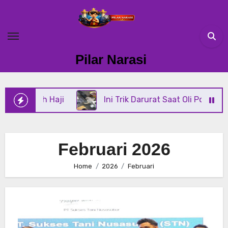
Skip
to
content
Pilar Narasi
i
Ini Trik Darurat Saat Oli Power Steering Di Mobi
Februari 2026
Home
2026
Februari