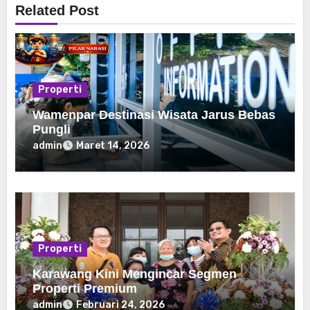
Related Post
Properti
Wamenpar Destinasi Wisata Jarus Bebas
Pungli
admin
Maret 14, 2026
Properti
Karawang Kini Mengincar Segmen
Properti Premium
admin
Februari 24, 2026