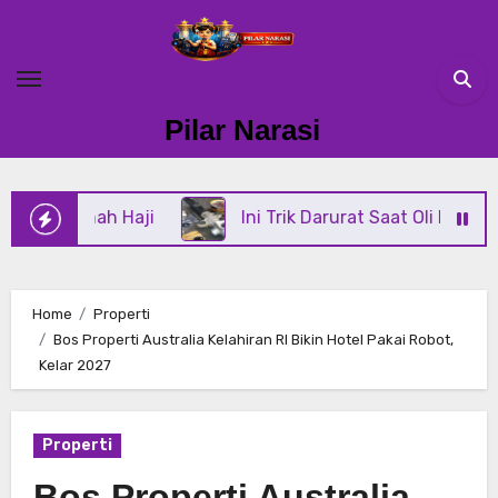
Skip
to
content
Pilar Narasi
h Haji
Ini Trik Darurat Saat Oli Power Steering D
Home
Properti
Bos Properti Australia Kelahiran RI Bikin Hotel Pakai Robot,
Kelar 2027
Properti
Bos Properti Australia