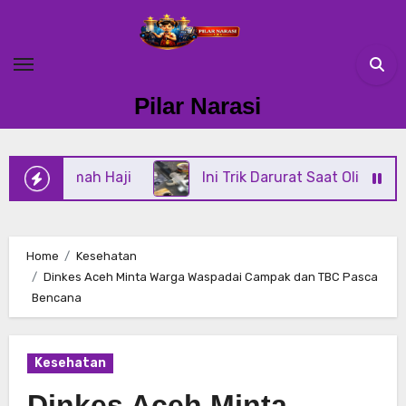
Skip
to
content
Pilar Narasi
ah Haji
Ini Trik Darurat Saat Oli Power Steering D
Home
Kesehatan
Dinkes Aceh Minta Warga Waspadai Campak dan TBC Pasca
Bencana
Kesehatan
Dinkes Aceh Minta