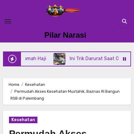
Skip
to
content
Pilar Narasi
mah Haji
Ini Trik Darurat Saat Oli Power Steering
Home
Kesehatan
Permudah Akses Kesehatan Mustahik, Baznas RI Bangun
RSB di Palembang
Kesehatan
Permudah Akses