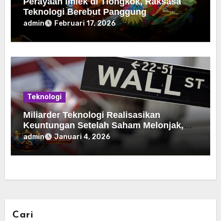
Perayaan Imlek di Tiongkok, Raksasa
Teknologi Berebut Panggung
admin
Februari 17, 2026
Teknologi
Miliarder Teknologi Realisasikan
Keuntungan Setelah Saham Melonjak,
Segini Nilainya
admin
Januari 4, 2026
Cari