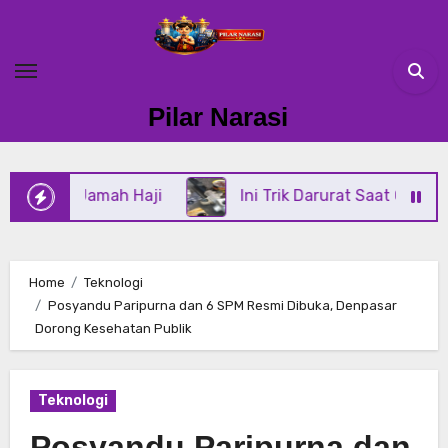
Skip
to
content
Pilar Narasi
Jamah Haji
Ini Trik Darurat Saat Oli Power Steerin
Home
Teknologi
Posyandu Paripurna dan 6 SPM Resmi Dibuka, Denpasar
Dorong Kesehatan Publik
Teknologi
Posyandu Paripurna dan