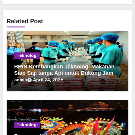
Related Post
Teknologi
BRIN Kembangkan Teknologi Makanan
Siap Saji tanpa Api untuk Dukung Jamah
Haji
admin
April 24, 2026
Teknologi