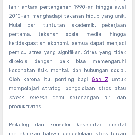
lahir antara pertengahan 1990-an hingga awal
2010-an, menghadapi tekanan hidup yang unik.
Mulai dari tuntutan akademik, pekerjaan
pertama, tekanan sosial media, hingga
ketidakpastian ekonomi, semua dapat menjadi
pemicu stres yang signifikan. Stres yang tidak
dikelola dengan baik bisa memengaruhi
kesehatan fisik, mental, dan hubungan sosial.
Oleh karena itu, penting bagi
Gen Z
untuk
mempelajari strategi pengelolaan stres atau
stress release
demi ketenangan diri dan
produktivitas.
Psikolog dan konselor kesehatan mental
menekankan bahwa pengelolaan stres bukan