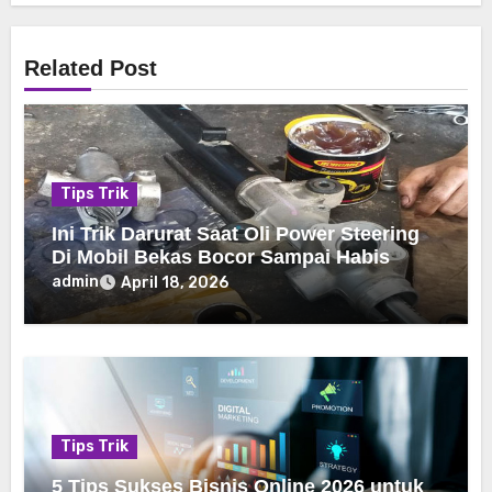
Related Post
Tips Trik
Ini Trik Darurat Saat Oli Power Steering
Di Mobil Bekas Bocor Sampai Habis
admin
April 18, 2026
Tips Trik
5 Tips Sukses Bisnis Online 2026 untuk