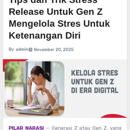
Release Untuk Gen Z
Mengelola Stres Untuk
Ketenangan Diri
By
admin
November 20, 2025
PILAR NARASI
— Generasi Z atau Gen Z, yang