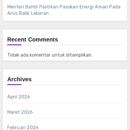
Menteri Bahlil Pastikan Pasokan Energi Aman Pada
Arus Balik Lebaran
Recent Comments
Tidak ada komentar untuk ditampilkan.
Archives
April 2026
Maret 2026
Februari 2026