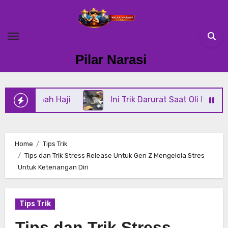
Skip
to
content
Pilar Narasi
h Haji
Ini Trik Darurat Saat Oli Power Steering D
Home
Tips Trik
Tips dan Trik Stress Release Untuk Gen Z Mengelola Stres
Untuk Ketenangan Diri
Tips Trik
Tips dan Trik Stress