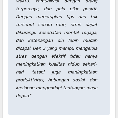
waktu, komunikasi dengan orang
terpercaya, dan pola pikir positif.
Dengan menerapkan tips dan trik
tersebut secara rutin, stres dapat
dikurangi, kesehatan mental terjaga,
dan ketenangan diri lebih mudah
dicapai. Gen Z yang mampu mengelola
stres dengan efektif tidak hanya
meningkatkan kualitas hidup sehari-
hari, tetapi juga meningkatkan
produktivitas, hubungan sosial, dan
kesiapan menghadapi tantangan masa
depan.”