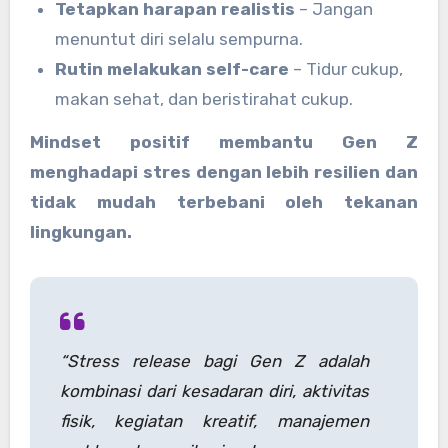
Tetapkan harapan realistis
– Jangan
menuntut diri selalu sempurna.
Rutin melakukan self-care
– Tidur cukup,
makan sehat, dan beristirahat cukup.
Mindset positif membantu Gen Z
menghadapi stres dengan lebih resilien dan
tidak mudah terbebani oleh tekanan
lingkungan.
“Stress release bagi Gen Z adalah
kombinasi dari kesadaran diri, aktivitas
fisik, kegiatan kreatif, manajemen