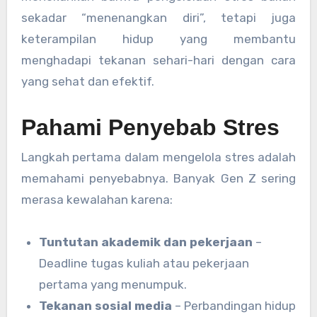
sekadar “menenangkan diri”, tetapi juga
keterampilan hidup yang membantu
menghadapi tekanan sehari-hari dengan cara
yang sehat dan efektif.
Pahami Penyebab Stres
Langkah pertama dalam mengelola stres adalah
memahami penyebabnya. Banyak Gen Z sering
merasa kewalahan karena:
Tuntutan akademik dan pekerjaan
–
Deadline tugas kuliah atau pekerjaan
pertama yang menumpuk.
Tekanan sosial media
– Perbandingan hidup