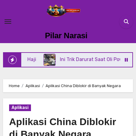
Skip
to
content
Pilar Narasi
Haji
Ini Trik Darurat Saat Oli Power Steering Di M
Home
Aplikasi
Aplikasi China Diblokir di Banyak Negara
Aplikasi
Aplikasi China Diblokir
di Banyak Negara