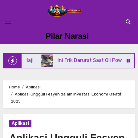
Skip
to
content
Pilar Narasi
Haji
Ini Trik Darurat Saat Oli Power Steering Di M
Home
Aplikasi
Aplikasi Ungguli Fesyen dalam Investasi Ekonomi Kreatif
2025
Aplikasi
Aplikasi Ungguli Fesyen