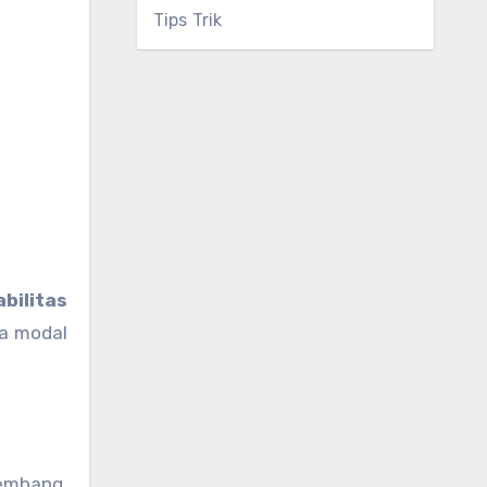
Tips Trik
bilitas
la modal
gembang,