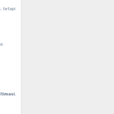
 tetapi
a:
timasi
,