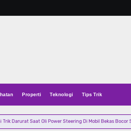
hatan
Properti
Teknologi
Tips Trik
rurat Saat Oli Power Steering Di Mobil Bekas Bocor Sampai H