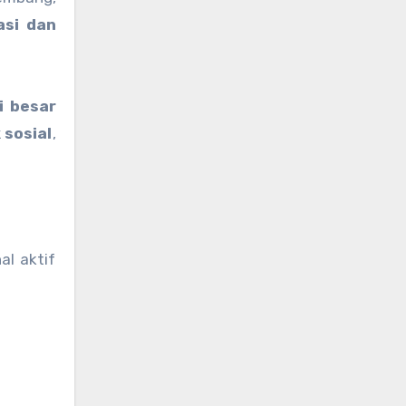
asi dan
i besar
sosial
,
al aktif