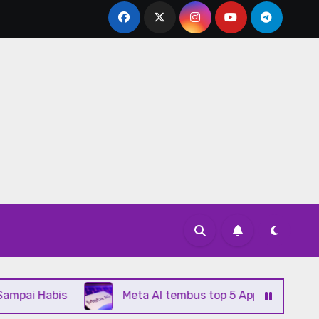
abis
Meta AI tembus top 5 App Store berkat Muse S