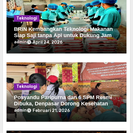
Teknologi
BRIN Kembangkan Teknologi Makanan
Siap Saji tanpa Api untuk Dukung Jamah
Haji
admin
April 24, 2026
Teknologi
Posyandu Paripurna dan 6 SPM Resmi
Dibuka, Denpasar Dorong Kesehatan
Publik
admin
Februari 21, 2026