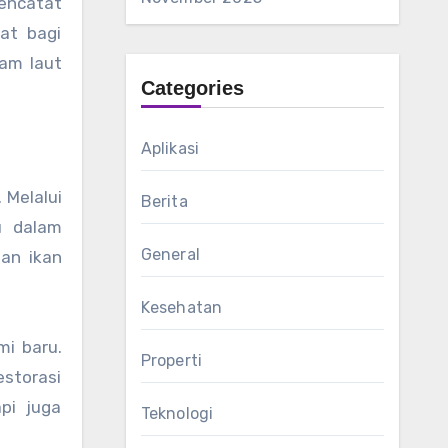
encatat
aat bagi
am laut
Categories
Aplikasi
 Melalui
Berita
u dalam
General
an ikan
Kesehatan
mi baru.
Properti
storasi
pi juga
Teknologi