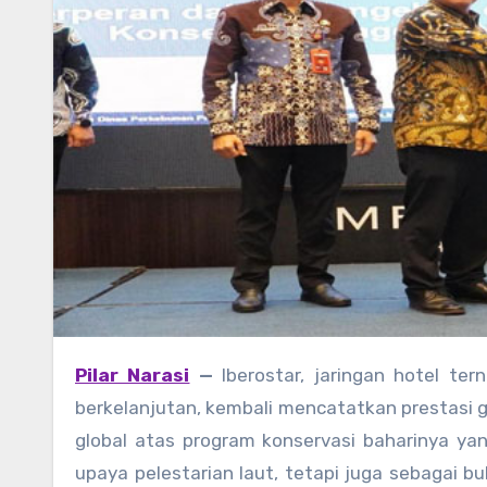
Pilar Narasi
—
Iberostar, jaringan hotel t
berkelanjutan, kembali mencatatkan prestasi g
global atas program konservasi baharinya ya
upaya pelestarian laut, tetapi juga sebagai b