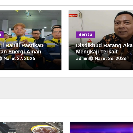
a
Berita
ri Bahlil Pastikan
Disdikbud Batang Ak
an Energi Aman
Mengkaji Terkait
Arus Balik Lebaran
Pembelajaran Daring
admin
Maret 27, 2026
Maret 26, 2026