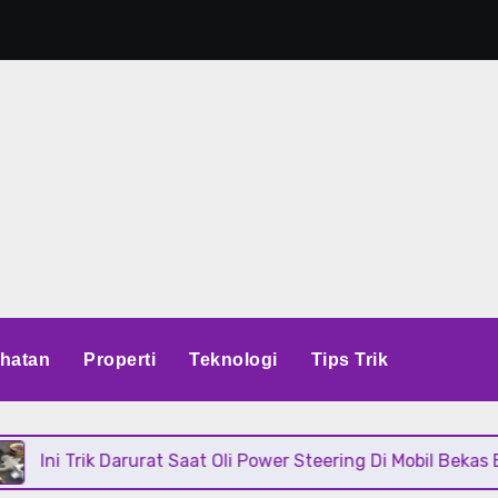
hatan
Properti
Teknologi
Tips Trik
rik Darurat Saat Oli Power Steering Di Mobil Bekas Bocor Sam