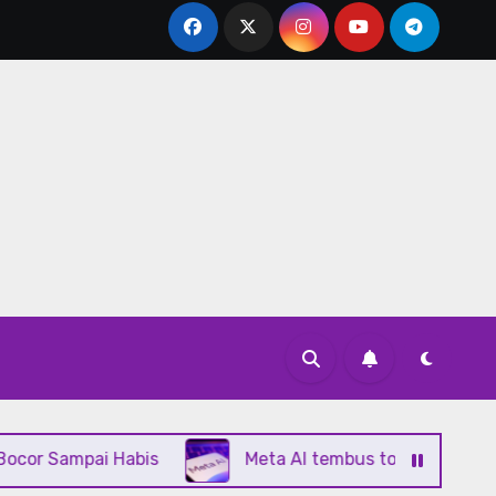
pai Habis
Meta AI tembus top 5 App Store berkat 