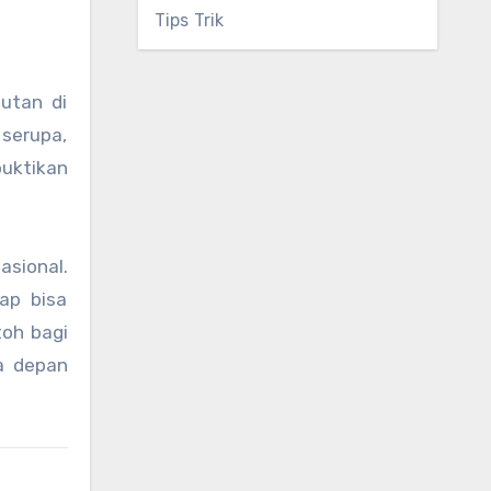
Tips Trik
utan di
 serupa,
buktikan
asional.
rap bisa
toh bagi
a depan