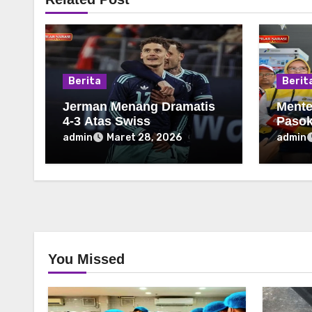
Berita
Berit
Jerman Menang Dramatis
Mente
4-3 Atas Swiss
Pasok
Pada 
admin
admin
Maret 28, 2026
You Missed