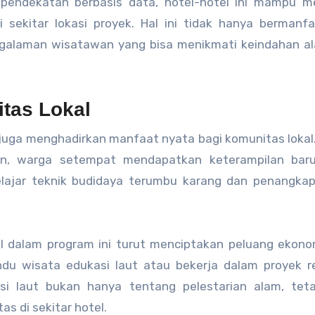
n pendekatan berbasis data, hotel-hotel ini mampu m
i sekitar lokasi proyek. Hal ini tidak hanya bermanf
ngalaman wisatawan yang bisa menikmati keindahan al
tas Lokal
juga menghadirkan manfaat nyata bagi komunitas lokal.
gan, warga setempat mendapatkan keterampilan bar
elajar teknik budidaya terumbu karang dan penangkap
al dalam program ini turut menciptakan peluang ekono
u wisata edukasi laut atau bekerja dalam proyek re
si laut bukan hanya tentang pelestarian alam, teta
s di sekitar hotel.