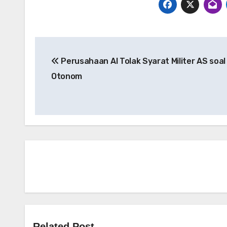
Navigasi
Perusahaan AI Tolak Syarat Militer AS soal
pos
Otonom
Related Post