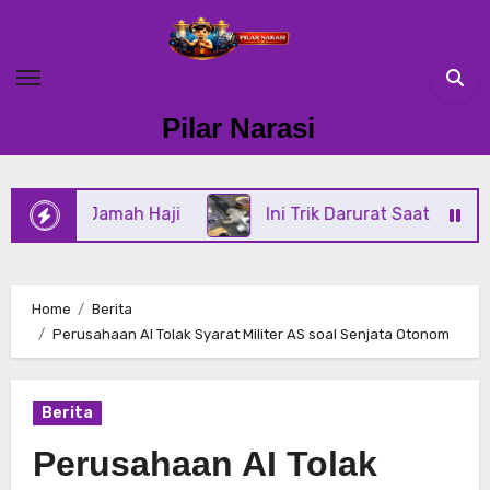
Skip
to
content
Pilar Narasi
Jamah Haji
Ini Trik Darurat Saat Oli Power Steeri
Home
Berita
Perusahaan AI Tolak Syarat Militer AS soal Senjata Otonom
Berita
Perusahaan AI Tolak