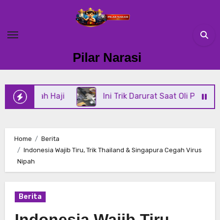
Skip
to
content
Pilar Narasi
ah Haji
Ini Trik Darurat Saat Oli Power Steering D
Home
Berita
Indonesia Wajib Tiru, Trik Thailand & Singapura Cegah Virus
Nipah
Berita
Indonesia Wajib Tiru,