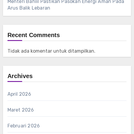
Menteri Bahlil Pastikan Pasokan Energi Aman Pada
Arus Balik Lebaran
Recent Comments
Tidak ada komentar untuk ditampilkan.
Archives
April 2026
Maret 2026
Februari 2026