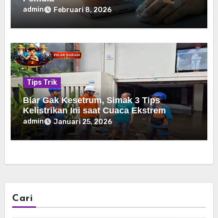
admin
Februari 8, 2026
Tips Trik
Biar Gak Kesetrum, Simak 3 Tips
Kelistrikan Ini saat Cuaca Ekstrem
admin
Januari 25, 2026
Cari