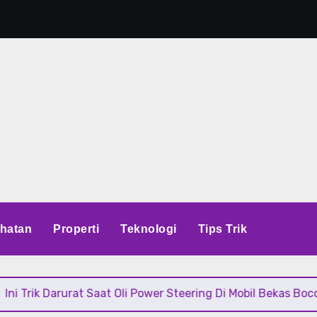
hatan
Properti
Teknologi
Tips Trik
 Darurat Saat Oli Power Steering Di Mobil Bekas Bocor Sampai