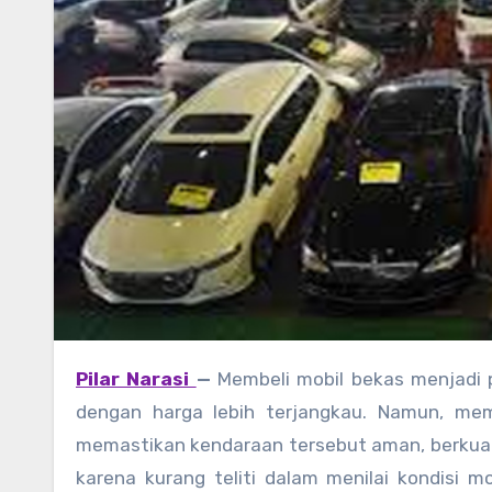
Pilar Narasi
—
Membeli mobil bekas menjadi p
dengan harga lebih terjangkau. Namun, mem
memastikan kendaraan tersebut aman, berkuali
karena kurang teliti dalam menilai kondisi mo