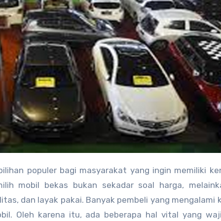
ilihan populer bagi masyarakat yang ingin memiliki k
ilih mobil bekas bukan sekadar soal harga, melaink
tas, dan layak pakai. Banyak pembeli yang mengalami 
bil. Oleh karena itu, ada beberapa hal vital yang waj