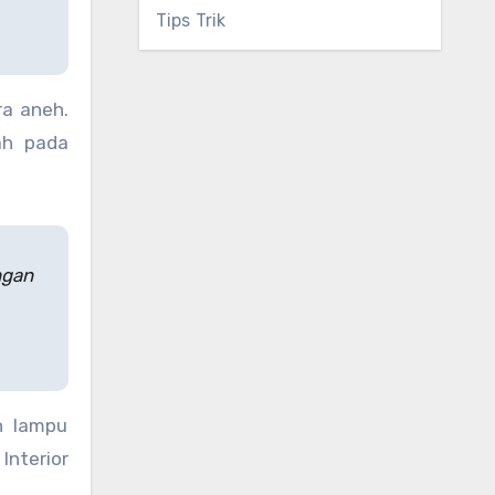
Tips Trik
ra aneh.
ah pada
ngan
an lampu
Interior