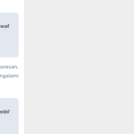
awat
goresan,
ngalami
obil