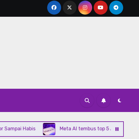
 Habis
Meta AI tembus top 5 App Store berkat Mus