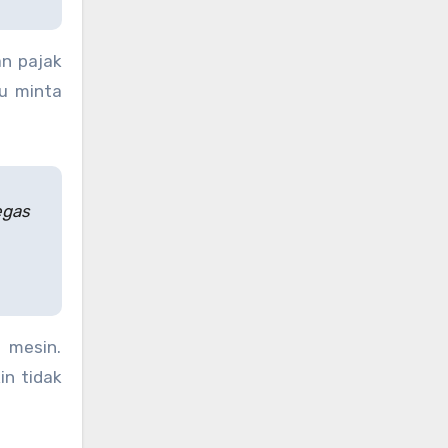
n pajak
lu minta
egas
 mesin.
n tidak